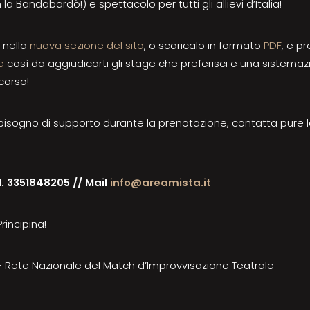
a Bandabardò!) e spettacolo per tutti gli allievi d’Italia!
 nella
nuova sezione del sito
, o scaricalo in formato
PDF
, e pr
e
così da aggiudicarti gli stage che preferisci e una sistem
corso!
isogno di supporto durante la prenotazione, contatta pure lo
l. 3351848205 //
Mail
info@areamista.it
rincipina!
Rete Nazionale del Match d’Improvvisazione Teatrale