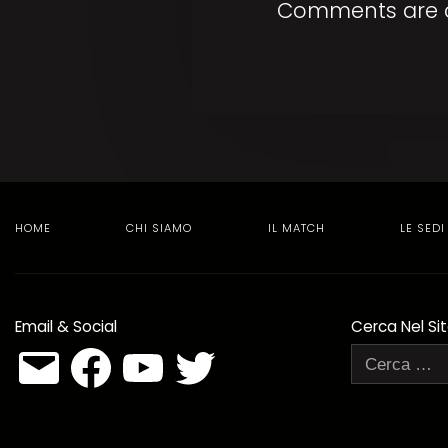
Comments are c
HOME
CHI SIAMO
IL MATCH
LE SEDI
Email & Social
Cerca Nel Si
Email
Facebook
YouTube
Twitter
Ricerca
per: