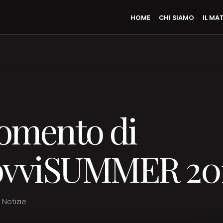
HOME
CHI SIAMO
IL MA
momento di
vviSUMMER 201
Notizie