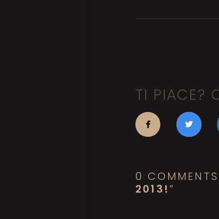
TI PIACE? 
0 COMMENTS
2013!
”